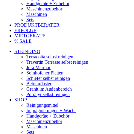
Handgeräte + Zubehör
Maschinenzubehör
Maschinen
Sets
PRODUKTBERATER
ERFOLGE
MIETGERÄTE
% SALE
STEINDINO
Terracotta selbst reinigen
Travertin Terrasse selbst reinigen
Jura Marmor
Solnhofener Platten
Schiefer selbst reinigen
Betonpflaster
Granit im Außenbereich
Porphyr selbst reinigen
SHOP
Reinigungsmittel
Imprägnierungen + Wachs
Handgeräte + Zubehör
Maschinenzubehör
Maschinen
Sets