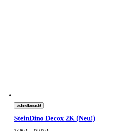
Schnellansicht
SteinDino Decox 2K (Neu!)
23,80
€
–
239,00
€