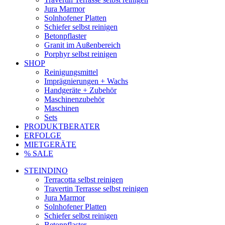
Jura Marmor
Solnhofener Platten
Schiefer selbst reinigen
Betonpflaster
Granit im Außenbereich
Porphyr selbst reinigen
SHOP
Reinigungsmittel
Imprägnierungen + Wachs
Handgeräte + Zubehör
Maschinenzubehör
Maschinen
Sets
PRODUKTBERATER
ERFOLGE
MIETGERÄTE
% SALE
STEINDINO
Terracotta selbst reinigen
Travertin Terrasse selbst reinigen
Jura Marmor
Solnhofener Platten
Schiefer selbst reinigen
Betonpflaster