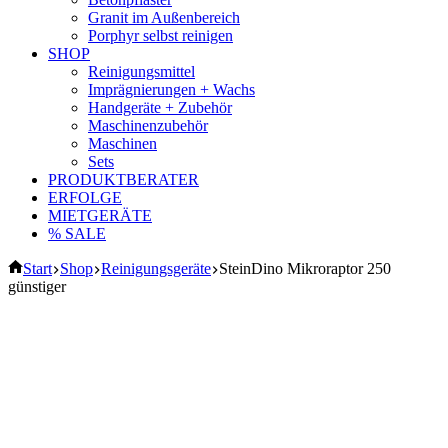
Granit im Außenbereich
Porphyr selbst reinigen
SHOP
Reinigungsmittel
Imprägnierungen + Wachs
Handgeräte + Zubehör
Maschinenzubehör
Maschinen
Sets
PRODUKTBERATER
ERFOLGE
MIETGERÄTE
% SALE
Start
Shop
Reinigungsgeräte
SteinDino Mikroraptor 250
günstiger