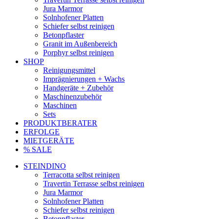
Jura Marmor
Solnhofener Platten
Schiefer selbst reinigen
Betonpflaster
Granit im Außenbereich
Porphyr selbst reinigen
SHOP
Reinigungsmittel
Imprägnierungen + Wachs
Handgeräte + Zubehör
Maschinenzubehör
Maschinen
Sets
PRODUKTBERATER
ERFOLGE
MIETGERÄTE
% SALE
STEINDINO
Terracotta selbst reinigen
Travertin Terrasse selbst reinigen
Jura Marmor
Solnhofener Platten
Schiefer selbst reinigen
Betonpflaster