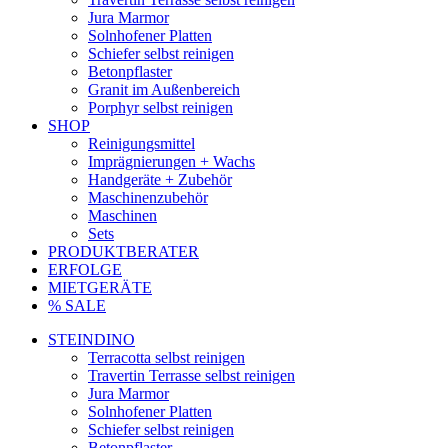
Jura Marmor
Solnhofener Platten
Schiefer selbst reinigen
Betonpflaster
Granit im Außenbereich
Porphyr selbst reinigen
SHOP
Reinigungsmittel
Imprägnierungen + Wachs
Handgeräte + Zubehör
Maschinenzubehör
Maschinen
Sets
PRODUKTBERATER
ERFOLGE
MIETGERÄTE
% SALE
STEINDINO
Terracotta selbst reinigen
Travertin Terrasse selbst reinigen
Jura Marmor
Solnhofener Platten
Schiefer selbst reinigen
Betonpflaster