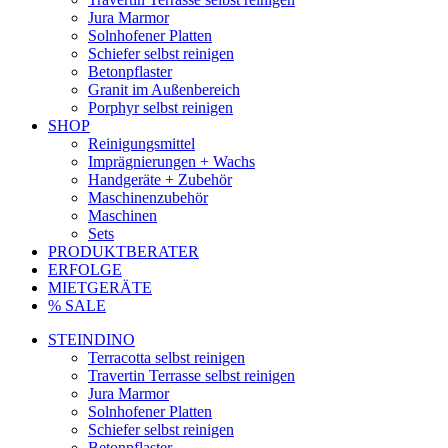
Jura Marmor
Solnhofener Platten
Schiefer selbst reinigen
Betonpflaster
Granit im Außenbereich
Porphyr selbst reinigen
SHOP
Reinigungsmittel
Imprägnierungen + Wachs
Handgeräte + Zubehör
Maschinenzubehör
Maschinen
Sets
PRODUKTBERATER
ERFOLGE
MIETGERÄTE
% SALE
STEINDINO
Terracotta selbst reinigen
Travertin Terrasse selbst reinigen
Jura Marmor
Solnhofener Platten
Schiefer selbst reinigen
Betonpflaster