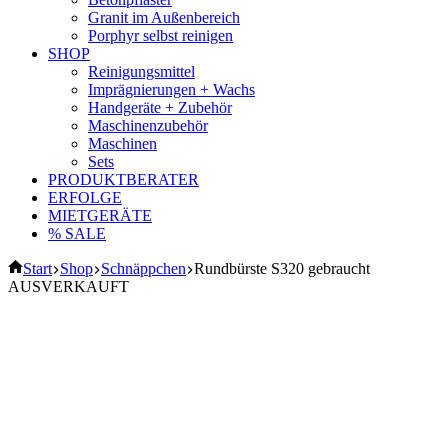
Granit im Außenbereich
Porphyr selbst reinigen
SHOP
Reinigungsmittel
Imprägnierungen + Wachs
Handgeräte + Zubehör
Maschinenzubehör
Maschinen
Sets
PRODUKTBERATER
ERFOLGE
MIETGERÄTE
% SALE
Start
Shop
Schnäppchen
Rundbürste S320 gebraucht
AUSVERKAUFT