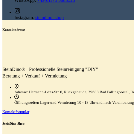
WhatsApp:
+49(0)175 5883525
Instagram:
steindino_shop
Kontaktadresse
SteinDino® - Professionelle Steinreinigung "DIY"
Beratung + Verkauf + Vermietung
Adresse:
Hermann-Löns-Str. 6, Rückgebäude, 29683 Bad Fallingbostel, D
Öffnungszeiten Lager und Vermietung
10 - 18 Uhr und nach Vereinbarung
Kontaktformular
SteinDino Shop