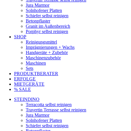
Jura Marmor
Solnhofener Platten
Schiefer selbst reinigen
Betonpflaster
Granit im Außenbereich
Porphyr selbst reinigen
SHOP
Reinigungsmittel
Imprägnierungen + Wachs
Handgeräte + Zubehör
Maschinenzubehör
Maschinen
Sets
PRODUKTBERATER
ERFOLGE
MIETGERÄTE
% SALE
STEINDINO
Terracotta selbst reinigen
Travertin Terrasse selbst reinigen
Jura Marmor
Solnhofener Platten
Schiefer selbst reinigen
Betonpflaster