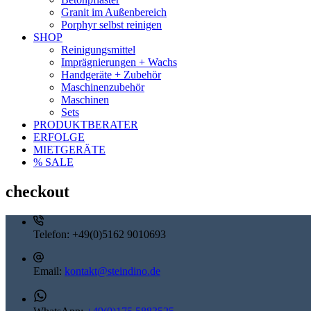
Granit im Außenbereich
Porphyr selbst reinigen
SHOP
Reinigungsmittel
Imprägnierungen + Wachs
Handgeräte + Zubehör
Maschinenzubehör
Maschinen
Sets
PRODUKTBERATER
ERFOLGE
MIETGERÄTE
% SALE
checkout
Telefon:
+49(0)5162 9010693
Email:
kontakt@steindino.de