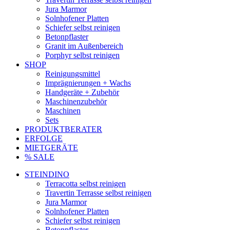
Jura Marmor
Solnhofener Platten
Schiefer selbst reinigen
Betonpflaster
Granit im Außenbereich
Porphyr selbst reinigen
SHOP
Reinigungsmittel
Imprägnierungen + Wachs
Handgeräte + Zubehör
Maschinenzubehör
Maschinen
Sets
PRODUKTBERATER
ERFOLGE
MIETGERÄTE
% SALE
STEINDINO
Terracotta selbst reinigen
Travertin Terrasse selbst reinigen
Jura Marmor
Solnhofener Platten
Schiefer selbst reinigen
Betonpflaster