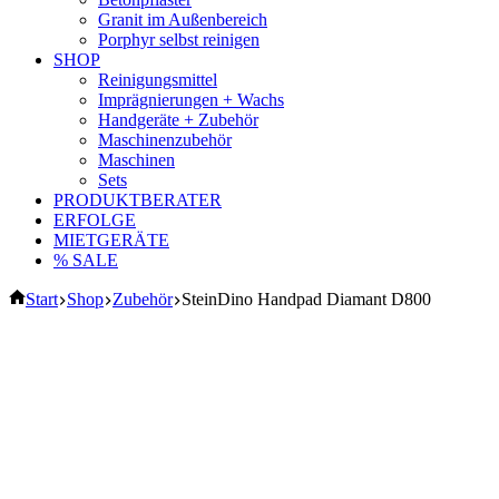
Granit im Außenbereich
Porphyr selbst reinigen
SHOP
Reinigungsmittel
Imprägnierungen + Wachs
Handgeräte + Zubehör
Maschinenzubehör
Maschinen
Sets
PRODUKTBERATER
ERFOLGE
MIETGERÄTE
% SALE
Start
Shop
Zubehör
SteinDino Handpad Diamant D800