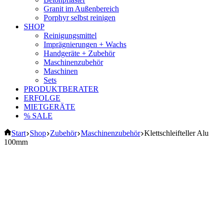
Granit im Außenbereich
Porphyr selbst reinigen
SHOP
Reinigungsmittel
Imprägnierungen + Wachs
Handgeräte + Zubehör
Maschinenzubehör
Maschinen
Sets
PRODUKTBERATER
ERFOLGE
MIETGERÄTE
% SALE
Start
Shop
Zubehör
Maschinenzubehör
Klettschleifteller Alu
100mm