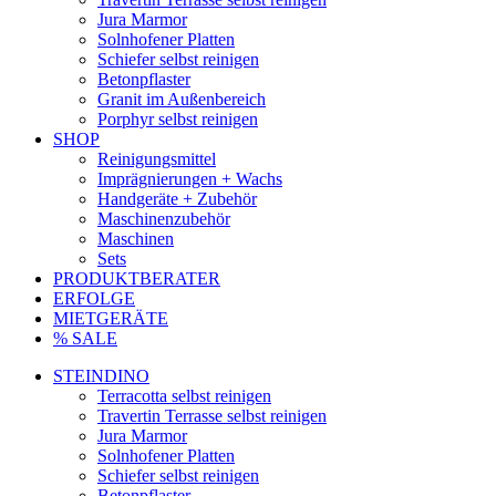
Jura Marmor
Solnhofener Platten
Schiefer selbst reinigen
Betonpflaster
Granit im Außenbereich
Porphyr selbst reinigen
SHOP
Reinigungsmittel
Imprägnierungen + Wachs
Handgeräte + Zubehör
Maschinenzubehör
Maschinen
Sets
PRODUKTBERATER
ERFOLGE
MIETGERÄTE
% SALE
STEINDINO
Terracotta selbst reinigen
Travertin Terrasse selbst reinigen
Jura Marmor
Solnhofener Platten
Schiefer selbst reinigen
Betonpflaster